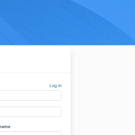
Log in
 name